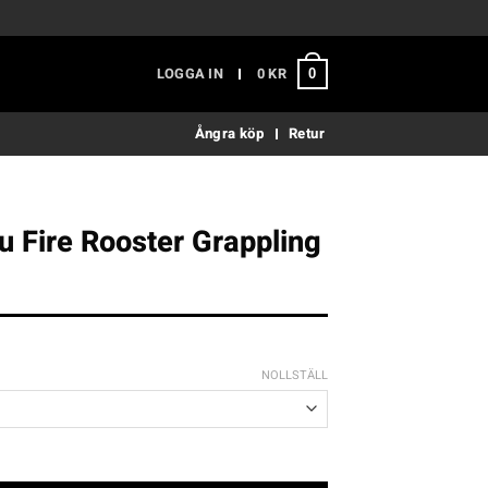
LOGGA IN
0
KR
0
Ångra köp
Retur
 Fire Rooster Grappling
NOLLSTÄLL
oster Grappling Tights mängd