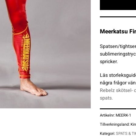
Meerkatsu Fir
Spatsen/tightsen 
sublimeringstryck
spricker.
Läs storleksguid
några frågor vän
Rebelz skötsel- 
spats.
Artikelnr:
MEERK-1
Tillverkningsland:
Ki
Kategori:
SPATS & T