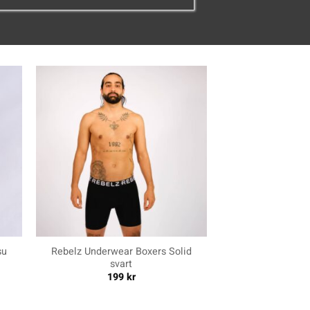
+
su
Rebelz Underwear Boxers Solid
svart
199
kr