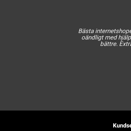
Bästa internetshopen
oändligt med hjälp 
bättre. Extr
Kundse