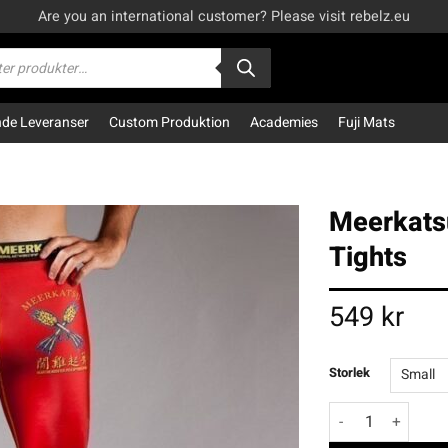
Are you an international customer? Please visit rebelz.eu
kning
e Leveranser
Custom Produktion
Academies
Fuji Mats
Meerkatsu
Tights
549
kr
Storlek
Meerkatsu Fire Ro