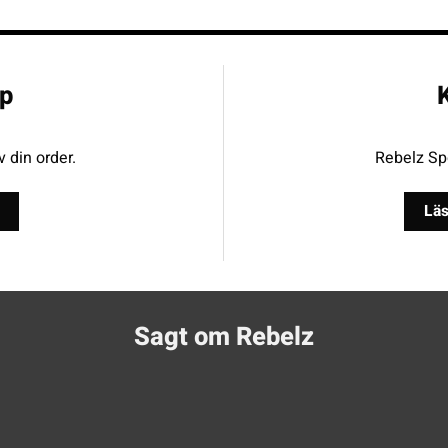
p
K
v din order.
Rebelz Spo
Läs
Sagt om Rebelz