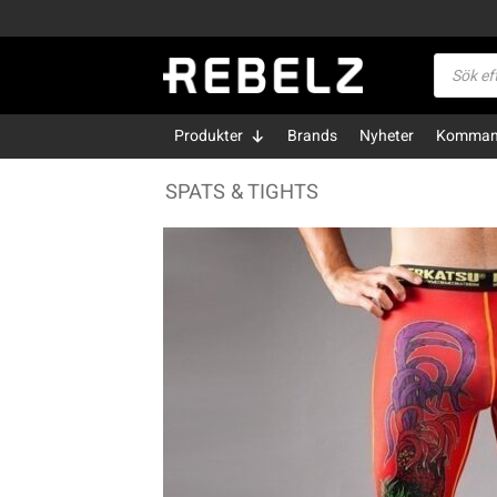
Skip
to
Produktsö
content
Produkter
Brands
Nyheter
Kommand
SPATS & TIGHTS