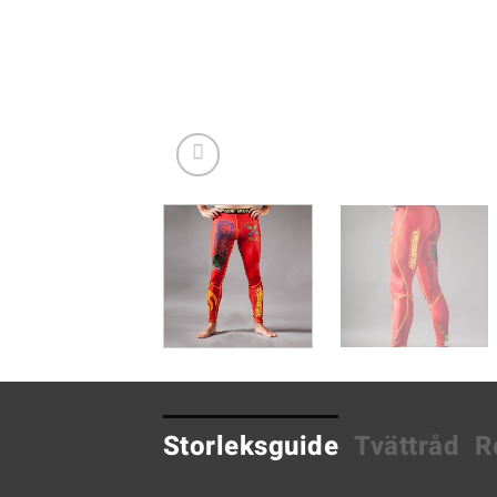
Storleksguide
Tvättråd
R