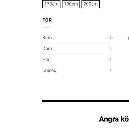
170cm
190cm
200cm
FÖR
+
Barn
2
Dam
1
Herr
1
Unisex
1
Ångra kö