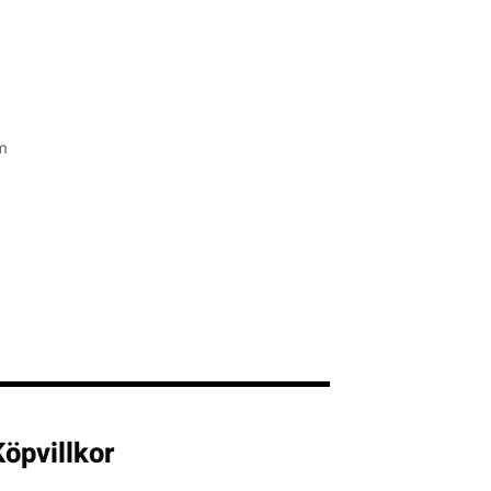
m
öpvillkor