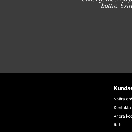
bättre. Extr
Kundse
Spåra ord
Kontakta
Ångra kö
Retur