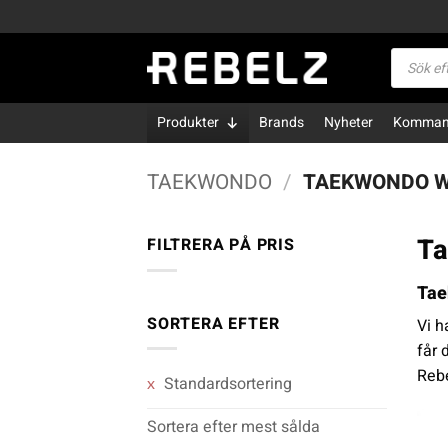
Skip
to
Produktsö
content
Produkter
Brands
Nyheter
Kommand
TAEKWONDO
/
TAEKWONDO W
Ta
FILTRERA PÅ PRIS
Tae
Pris
Pris
från
till
SORTERA EFTER
Vi h
får 
Rebe
Standardsortering
Sortera efter mest sålda