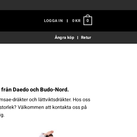
LOGGA IN
0
KR
0
Ångra köp
Retur
r från Daedo och Budo-Nord.
omsae-dräkter och lättviktsdräkter. Hos oss
på storlek? Välkommen att kontakta oss på
ig.