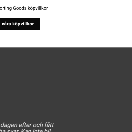
rting Goods köpvillkor.
 våra köpvillkor
 dagen efter och fått
He
a svar. Kan inte bli