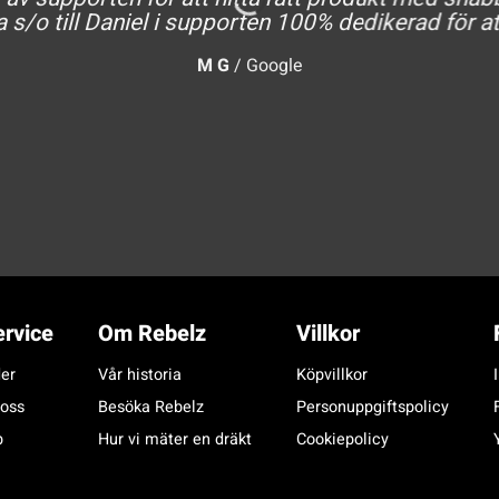
a s/o till Daniel i supporten 100% dedikerad för at
M G
/
Google
rvice
Om Rebelz
Villkor
er
Vår historia
Köpvillkor
 oss
Besöka Rebelz
Personuppgiftspolicy
p
Hur vi mäter en dräkt
Cookiepolicy