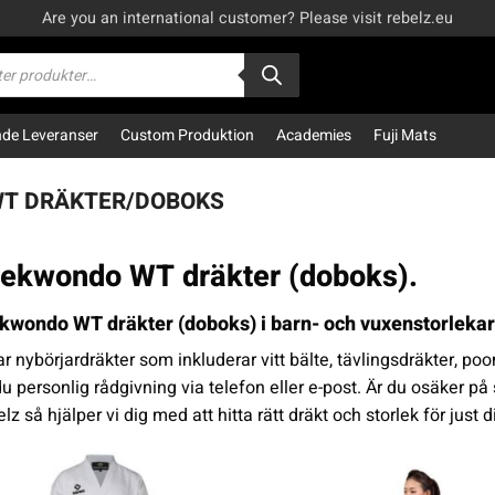
Are you an international customer? Please visit rebelz.eu
kning
e Leveranser
Custom Produktion
Academies
Fuji Mats
T DRÄKTER/DOBOKS
ekwondo WT dräkter (doboks).
kwondo WT dräkter (doboks) i barn- och vuxenstorleka
ar nybörjardräkter som inkluderar vitt bälte, tävlingsdräkter, po
du personlig rådgivning via telefon eller e-post. Är du osäker 
lz så hjälper vi dig med att hitta rätt dräkt och storlek för just d