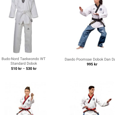
+
Budo-Nord Taekwondo WT
Daedo Poomsae Dobok Dan 
Standard Dobok
995
kr
Price
510
kr
–
530
kr
range:
510 kr
through
530 kr