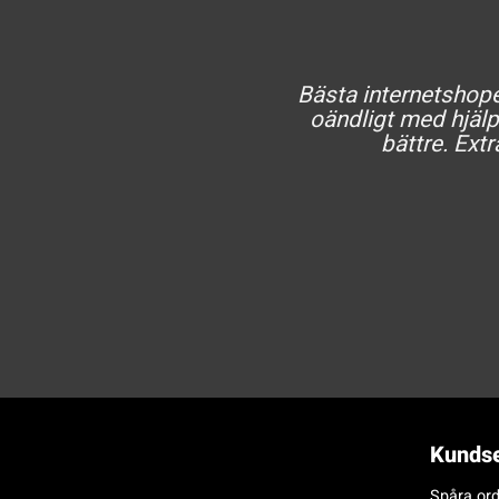
Bästa internetshopen
oändligt med hjälp 
bättre. Extr
Kundse
Spåra ord