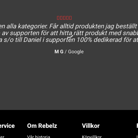
 alla kategorier. Får alltid produkten jag beställt
av supporten för att hitta rätt produkt med snabb
a s/o till Daniel i supporten 100% dedikerad för at
M G
/
Google
rvice
Om Rebelz
Villkor
er
Vår historia
Köpvillkor