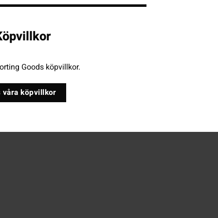
öpvillkor
rting Goods köpvillkor.
 våra köpvillkor