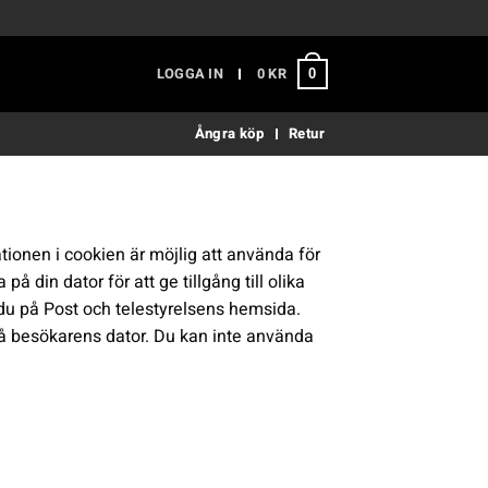
LOGGA IN
0
KR
0
Ångra köp
Retur
tionen i cookien är möjlig att använda för
 din dator för att ge tillgång till olika
r du på Post och telestyrelsens hemsida.
på besökarens dator. Du kan inte använda