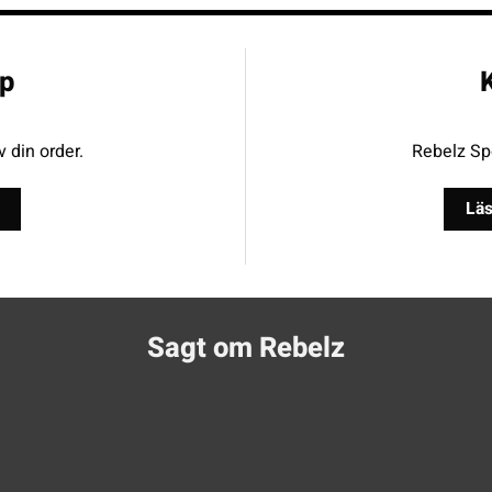
p
K
v din order.
Rebelz Spo
Läs
Sagt om Rebelz