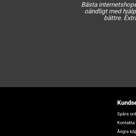
Bästa internetshopen
oändligt med hjälp 
bättre. Extr
Kundse
Spåra ord
Kontakta
Ångra kö