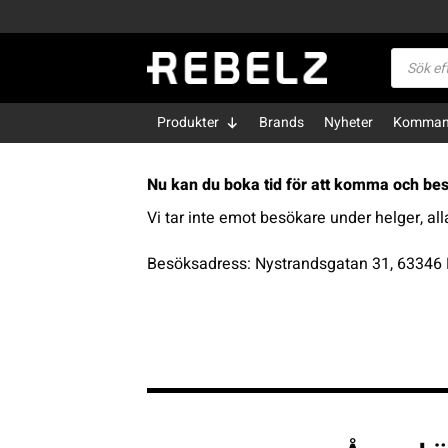
Skip
to
Produktsö
content
Produkter
Brands
Nyheter
Kommand
Nu kan du boka tid för att komma och besö
Vi tar inte emot besökare under helger, al
Besöksadress: Nystrandsgatan 31, 63346 E