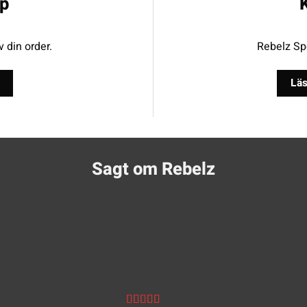
p
K
v din order.
Rebelz Spo
Läs
Sagt om Rebelz