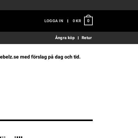
LOGGA IN
0
KR
0
Ångra köp
Retur
ebelz.se
med förslag på dag och tid.