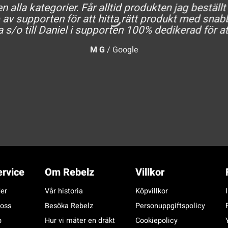
 alla kategorier. Får alltid produkten jag beställt
av supporten för att hitta rätt produkt med snabb
a s/o till Daniel i supporten 100% dedikerad för at
M G
/
Google
rvice
Om Rebelz
Villkor
er
Vår historia
Köpvillkor
 oss
Besöka Rebelz
Personuppgiftspolicy
p
Hur vi mäter en dräkt
Cookiepolicy