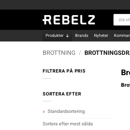
Skip
to
Produktsö
content
Produkter
Brands
Nyheter
Kommand
BROTTNING
/
BROTTNINGSDR
Br
FILTRERA PÅ PRIS
Bro
Pris
Pris
från
till
SORTERA EFTER
Standardsortering
Sortera efter mest sålda