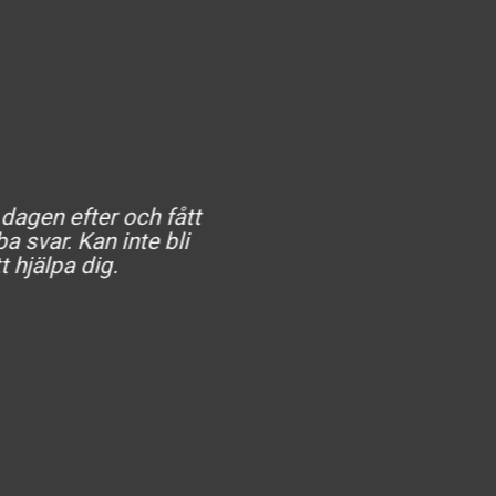
 dagen efter och fått
He
a svar. Kan inte bli
t hjälpa dig.