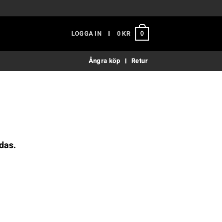
LOGGA IN
0
KR
0
Ångra köp
Retur
das.