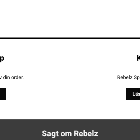
p
K
v din order.
Rebelz Spo
Läs
Sagt om Rebelz