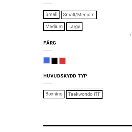
Small
Small/Medium
+
Medium
Large
T
FÄRG
Blå
Svart
Röd
HUVUDSKYDD TYP
Boxning
Taekwondo ITF