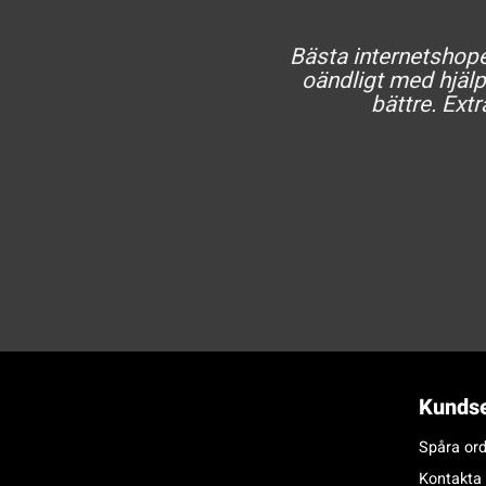
Bästa internetshopen
oändligt med hjälp 
bättre. Extr
Kundse
Spåra ord
Kontakta