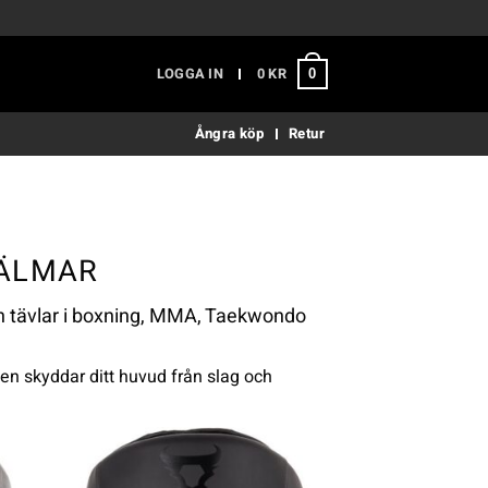
LOGGA IN
0
KR
0
Ångra köp
Retur
JÄLMAR
ch tävlar i boxning, MMA, Taekwondo
n skyddar ditt huvud från slag och