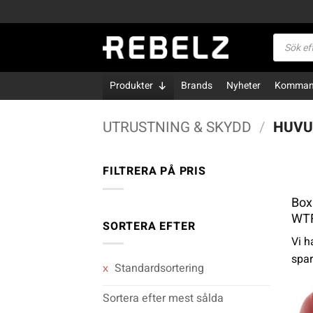
Skip
to
Produktsö
content
Produkter
Brands
Nyheter
Kommand
UTRUSTNING & SKYDD
/
HUVU
FILTRERA PÅ PRIS
Box
Pris
Pris
från
till
WTF
SORTERA EFTER
Vi h
spar
Standardsortering
Sortera efter mest sålda