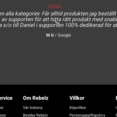
 alla kategorier. Får alltid produkten jag beställt
av supporten för att hitta rätt produkt med snabb
a s/o till Daniel i supporten 100% dedikerad för at
M G
/
Google
rvice
Om Rebelz
Villkor
er
Vår historia
Köpvillkor
 oss
Besöka Rebelz
Personuppgiftspolicy