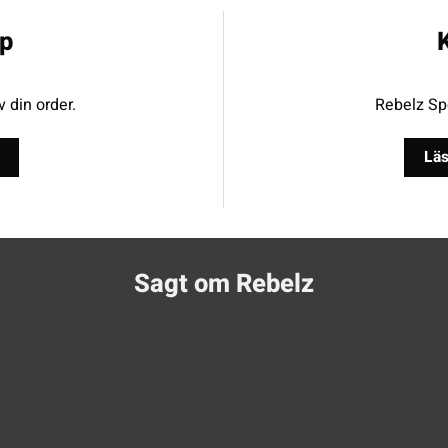
p
K
v din order.
Rebelz Spo
Läs
Sagt om Rebelz