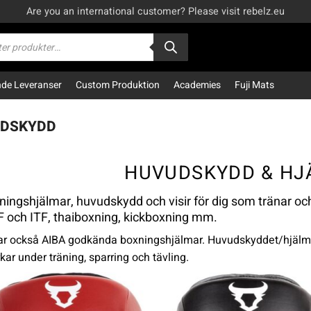
Are you an international customer? Please visit rebelz.eu
kning
e Leveranser
Custom Produktion
Academies
Fuji Mats
DSKYDD
HUVUDSKYDD & H
ningshjälmar, huvudskydd och visir för dig som tränar o
 och ITF, thaiboxning, kickboxning mm.
ar också AIBA godkända boxningshjälmar. Huvudskyddet/hjälme
kar under träning, sparring och tävling.