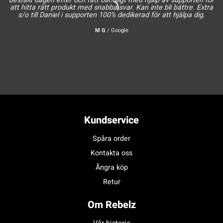
att hitta rätt produkt med snabba svar. Kan inte bli bättre. Extra
s/o till Daniel i supporten 100% dedikerad för att hjälpa dig.
M G
/
Google
Kundservice
Spåra order
Kontakta oss
Ångra köp
Retur
Om Rebelz