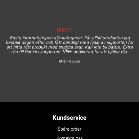
Bästa internetshopen alla kategorier. Får alltid produkten jag
beställt dagen efter och fått oändligt med hjälp av supporten för
att hitta rätt produkt med snabba svar. Kan inte bli bättre. Extra
s/o till Daniel i supporten 100% dedikerad för att hjälpa dig.
M G
/
Google
Kundservice
Spåra order
Kontakta oss