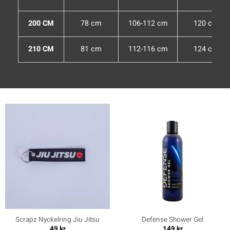
200 CM
78 cm
106-112 cm
120 cm
210 CM
81 cm
112-116 cm
124 cm
Scrapz Nyckelring Jiu Jitsu
Defense Shower Gel
49
kr
149
kr