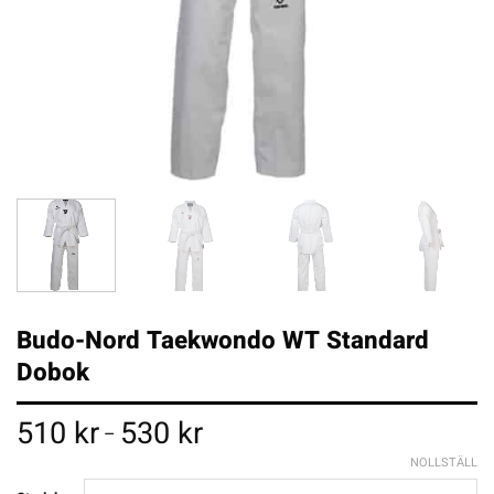
Budo-Nord Taekwondo WT Standard
Dobok
Price
510
kr
530
kr
–
range:
510 kr
NOLLSTÄLL
through
530 kr