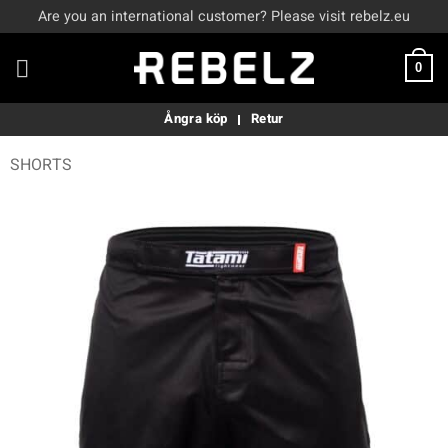
Skip
Are you an international customer? Please visit rebelz.eu
to
content
0
Ångra köp
Retur
SHORTS