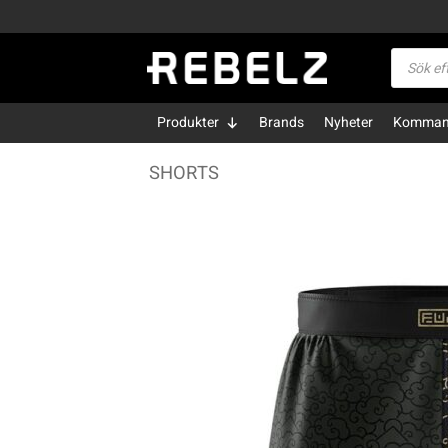
Skip
to
Produktsö
content
Produkter
Brands
Nyheter
Kommand
SHORTS