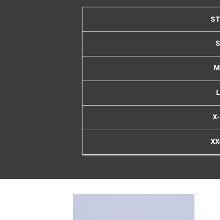
S
M
X
XX