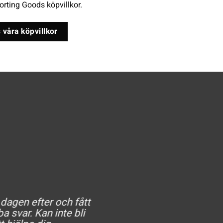
rting Goods köpvillkor.
 våra köpvillkor
 dagen efter och fått
He
a svar. Kan inte bli