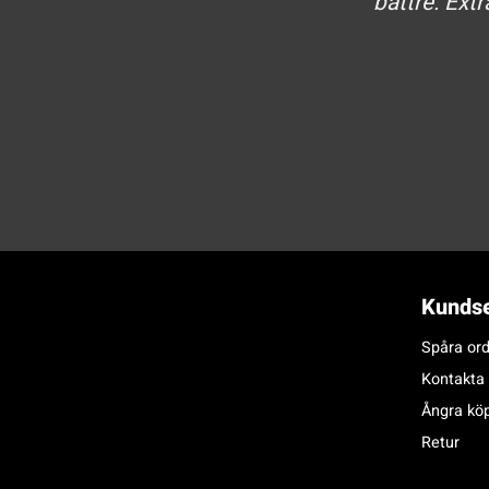
bättre. Extr
Kundse
Spåra ord
Kontakta
Ångra kö
Retur