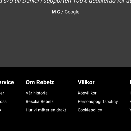
a s/o till Daniel i supporten 100% dedikerad för at
M G
/
Google
rvice
Om Rebelz
Villkor
er
Vår historia
Köpvillkor
 oss
Besöka Rebelz
Personuppgiftspolicy
p
Hur vi mäter en dräkt
Cookiepolicy