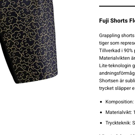
Fuji Shorts Fl
Grappling shorts 
tiger som represen
Tillverkad i 90%
Materialvikten ä
Lite-teknologin g
andningsförmåga
Shortsen är subli
trycket släpper el
Komposition:
Materialvikt:
Tryckteknik: 