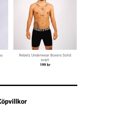
+
su
Rebelz Underwear Boxers Solid
svart
199
kr
öpvillkor