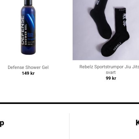
+
Rebelz Sportstrumpor Jiu Jit
Defense Shower Gel
svart
149
kr
99
kr
p
K