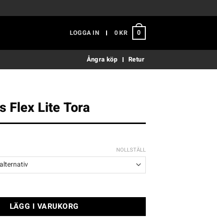
LOGGA IN
0
KR
0
Ångra köp
Retur
s Flex Lite Tora
NOLLSTÄLL
ite Tora mängd
LÄGG I VARUKORG