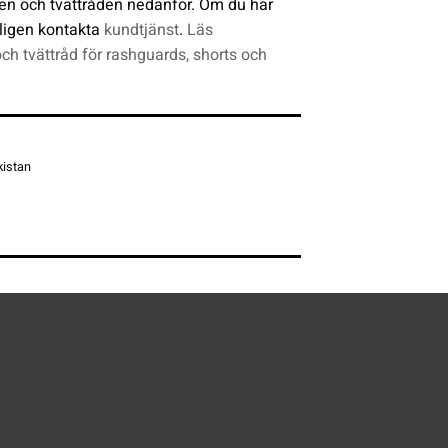
en och tvättråden nedanför. Om du har
ligen kontakta
kundtjänst
.
Läs
och tvättråd för rashguards, shorts och
kistan