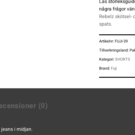
Läs storleksguid
några frågor vän
Rebelz skötsel- 
spats.
Artikelnr:
FUJI-39
Tillverkningsland:
Pa
Kategori:
SHORTS
Brand:
Fuji
ecensioner (0)
jeans i midjan.