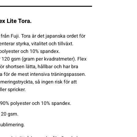
ex Lite Tora.
från Fuji. Tora är det japanska ordet för
terar styrka, vitalitet och tillväxt.
 polyester och 10% spandex.
r 120 gsm (gram per kvadratmeter). Flex
ör shortsen lätta, hållbar och har bra
 för de mest intensiva träningspassen.
meringstryckta, så ingen risk för att
ler spricker.
 90% polyester och 10% spandex.
 120 gsm.
Sublimering.