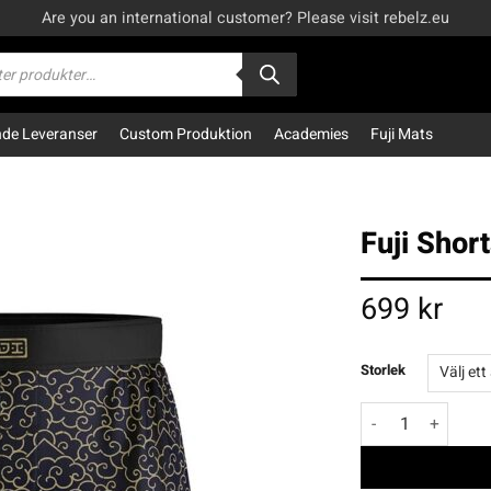
Are you an international customer? Please visit rebelz.eu
kning
e Leveranser
Custom Produktion
Academies
Fuji Mats
Fuji Short
699
kr
Storlek
Fuji Shorts Flex L