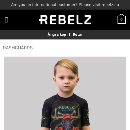
Skip
Are you an international customer? Please visit rebelz.eu
to
content
0
Ångra köp
Retur
RASHGUARDS