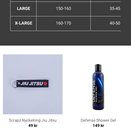
LARGE
150-160
35-45
X-LARGE
160-170
40-50
Scrapz Nyckelring Jiu Jitsu
Defense Shower Gel
49
kr
149
kr