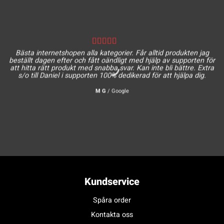
Bästa internetshopen alla kategorier. Får alltid produkten jag
beställt dagen efter och fått oändligt med hjälp av supporten för
att hitta rätt produkt med snabba svar. Kan inte bli bättre. Extra
s/o till Daniel i supporten 100% dedikerad för att hjälpa dig.
M G
/
Google
Kundservice
Spåra order
Kontakta oss