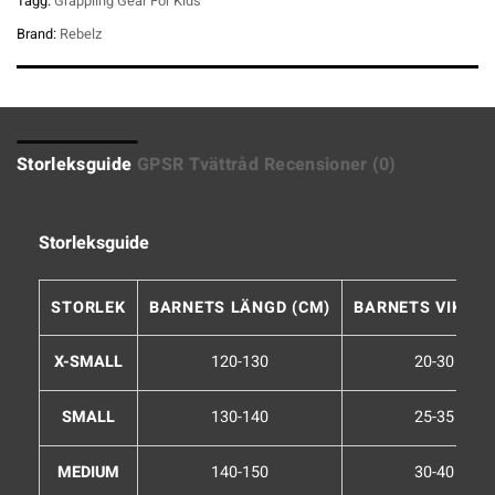
Tagg:
Grappling Gear For Kids
Brand:
Rebelz
Storleksguide
GPSR
Tvättråd
Recensioner (0)
Storleksguide
STORLEK
BARNETS LÄNGD (CM)
BARNETS VIKT (K
X-SMALL
120-130
20-30
SMALL
130-140
25-35
MEDIUM
140-150
30-40