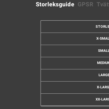
Storleksguide
GPSR
Tvät
STORL
X-SMA
SMAL
MEDIU
LARG
X-LAR
XX-LAR