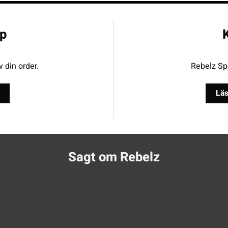
p
K
v din order.
Rebelz Spo
Läs
Sagt om Rebelz