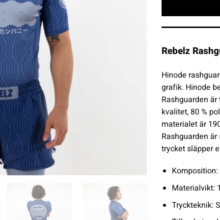
Rebelz Rashgu
Hinode rashguar
grafik. Hinode b
Rashguarden är t
kvalitet, 80 % p
materialet är 19
Rashguarden är su
trycket släpper el
Komposition: 
Materialvikt:
Tryckteknik: 