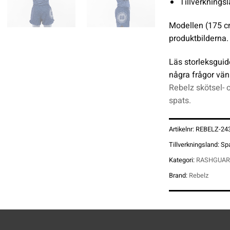
Tillverknings
Modellen (175 c
produktbilderna.
Läs storleksguid
några frågor vän
Rebelz skötsel- 
spats.
Artikelnr:
REBELZ-24
Tillverkningsland:
Sp
Kategori:
RASHGUAR
Brand:
Rebelz