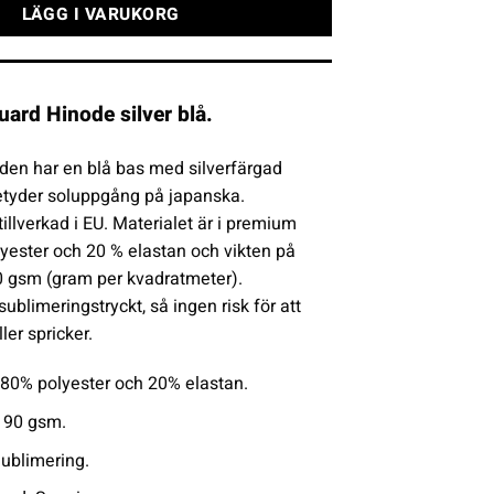
LÄGG I VARUKORG
ard Hinode silver blå.
den har en blå bas med silverfärgad
etyder soluppgång på japanska.
illverkad i EU. Materialet är i premium
olyester och 20 % elastan och vikten på
0 gsm (gram per kvadratmeter).
blimeringstryckt, så ingen risk för att
ler spricker.
80% polyester och 20% elastan.
 190 gsm.
Sublimering.