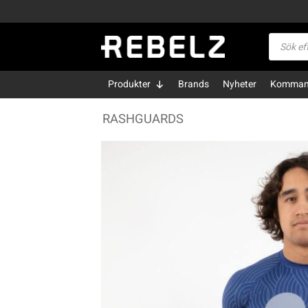
Skip
to
Produktsö
content
Produkter
Brands
Nyheter
Kommand
RASHGUARDS