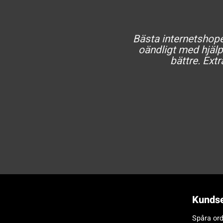
Bästa internetshopen
oändligt med hjälp 
bättre. Extr
Kundse
Spåra ord