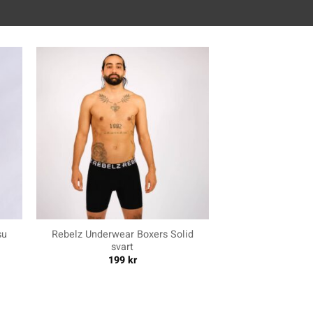
+
su
Rebelz Underwear Boxers Solid
svart
199
kr