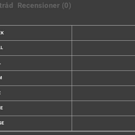
tråd
Recensioner (0)
EK
LL
L
M
E
GE
GE