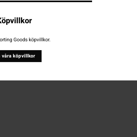
öpvillkor
rting Goods köpvillkor.
 våra köpvillkor