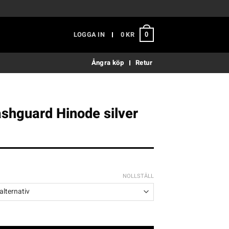
LOGGA IN
0
KR
0
Ångra köp
Retur
shguard Hinode silver
NOLLSTÄLL
Hinode silver blå mängd