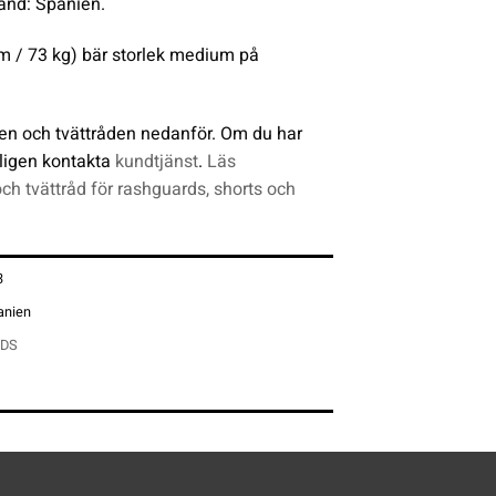
land: Spanien.
m / 73 kg) bär storlek medium på
en och tvättråden nedanför. Om du har
ligen kontakta
kundtjänst
.
Läs
och tvättråd för rashguards, shorts och
3
anien
DS