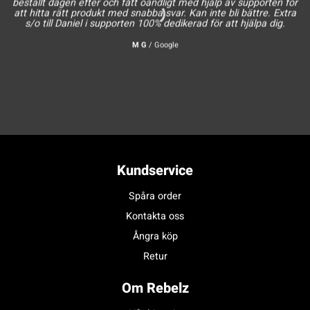
beställt dagen efter och fått oändligt med hjälp av supporten för
att hitta rätt produkt med snabba svar. Kan inte bli bättre. Extra
s/o till Daniel i supporten 100% dedikerad för att hjälpa dig.
M G
/
Google
Kundservice
Spåra order
Kontakta oss
Ångra köp
Retur
Om Rebelz