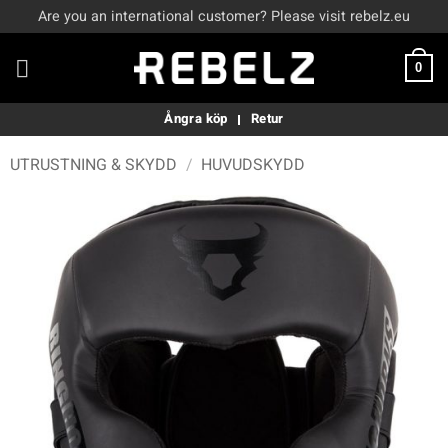
Skip
Are you an international customer? Please visit rebelz.eu
to
content
0
Ångra köp
Retur
UTRUSTNING & SKYDD
/
HUVUDSKYDD