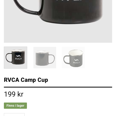
RVCA Camp Cup
199
kr
Finns i lager
RVCA Camp Cup mängd