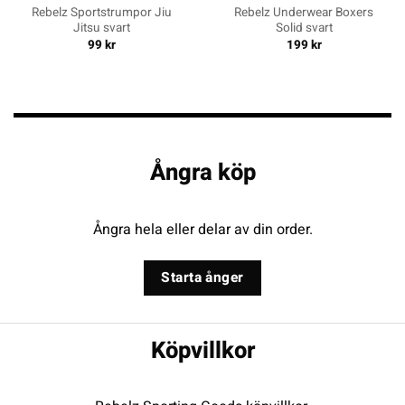
Rebelz Sportstrumpor Jiu
Rebelz Underwear Boxers
Jitsu svart
Solid svart
99
kr
199
kr
Ångra köp
Ångra hela eller delar av din order.
Starta ånger
Köpvillkor