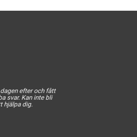
 dagen efter och fått
He
a svar. Kan inte bli
t hjälpa dig.