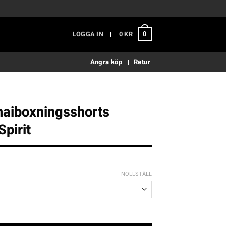
LOGGA IN
0
KR
0
Ångra köp
Retur
aiboxningsshorts
pirit
NOLLSTÄLL
gsshorts Bangkok Spirit mängd