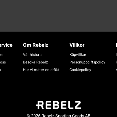
rvice
Om Rebelz
Villkor
er
Vår historia
Köpvillkor
 oss
Besöka Rebelz
Personuppgiftspolicy
p
Hur vi mäter en dräkt
Cookiepolicy
© 2026 Rebelz Sporting Goods AB