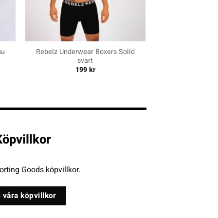
+
su
Rebelz Underwear Boxers Solid
svart
199
kr
öpvillkor
rting Goods köpvillkor.
 våra köpvillkor