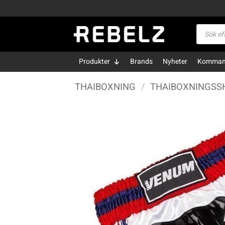
Skip
to
Produktsö
content
Produkter
Brands
Nyheter
Kommand
THAIBOXNING
/
THAIBOXNINGSS