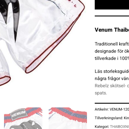
Venum Thaibo
Traditionell kraft
designade för ök
tillverkade i 100
Läs storleksguid
några frågor vän
Rebelz skötsel- 
spats.
Artikelnr:
VENUM-12
Tillverkningsland:
Ki
Kategori:
THAIBOXN