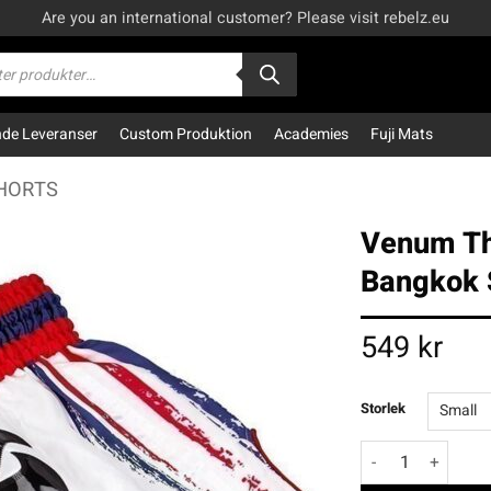
Are you an international customer? Please visit rebelz.eu
kning
e Leveranser
Custom Produktion
Academies
Fuji Mats
HORTS
Venum Th
Bangkok S
549
kr
Storlek
Venum Thaiboxnin