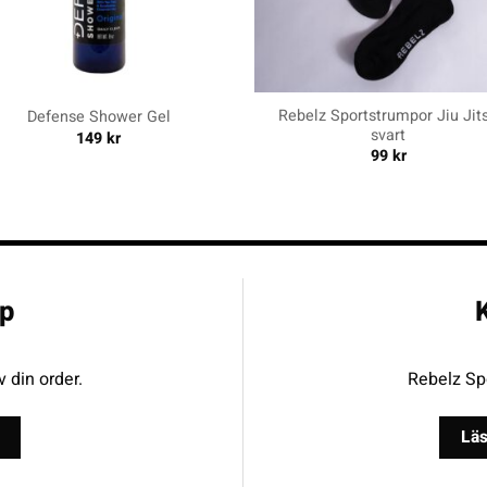
+
Rebelz Sportstrumpor Jiu Jit
Defense Shower Gel
svart
149
kr
99
kr
p
K
v din order.
Rebelz Spo
Läs