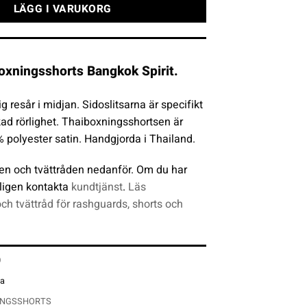
LÄGG I VARUKORG
xningsshorts Bangkok Spirit.
ig resår i midjan. Sidoslitsarna är specifikt
ad rörlighet. Thaiboxningsshortsen är
% polyester satin. Handgjorda i Thailand.
en och tvättråden nedanför. Om du har
ligen kontakta
kundtjänst
.
Läs
och tvättråd för rashguards, shorts och
0
na
INGSSHORTS