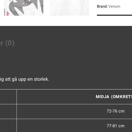
Brand:
Venum
r (0)
g att gå upp en storlek.
MIDJA (OMKRET
72-76 cm
77-81 cm