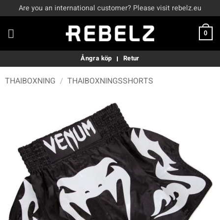
Skip
Are you an international customer? Please visit rebelz.eu
to
content
0
Ångra köp
Retur
THAIBOXNING
/
THAIBOXNINGSSHORTS