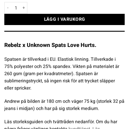
Rebelz x Unknown Spats Love Hurts mängd
LÄGG I VARUKORG
Rebelz x Unknown Spats Love Hurts.
Spatsen är tillverkad i EU. Elastisk linning. Tillverkade i
75% polyester och 25% spandex. Vikten på materialet är
260 gsm (gram per kvadratmeter). Spatsen är
sublimeringstryckt, så ingen risk för att trycket släpper
eller spricker.
Andrew på bilden är 180 cm och väger 75 kg (storlek 32 på
jeans i midjan) och har på sig storlek medium.
Läs storleksguiden och tvättråden nedanför. Om du har
några frågor vänligen kontakta
kundtjänst
.
Läs