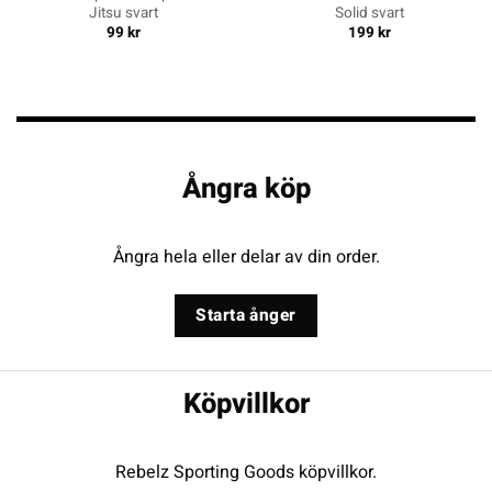
Jitsu svart
Solid svart
99
kr
199
kr
Ångra köp
Ångra hela eller delar av din order.
Starta ånger
Köpvillkor
Rebelz Sporting Goods köpvillkor.