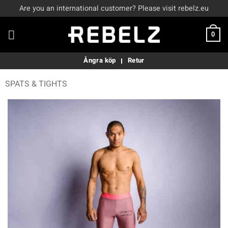
Skip
Are you an international customer? Please visit rebelz.eu
to
content
0
Ångra köp
Retur
SPATS & TIGHTS