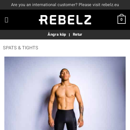
Skip
Are you an international customer? Please visit rebelz.eu
to
content
0
Ångra köp
Retur
SPATS & TIGHTS