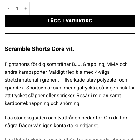
Scramble Shorts Core vit mängd
LÄGG I VARUKORG
Scramble Shorts Core vit.
Fightshorts för dig som tränar BJJ, Grappling, MMA och
andra kampsporter. Väldigt flexibla med 4-vägs
stretchmaterial i grenen. Tillverkade utav polyester och
spandex. Shortsen är sublimeringstryckta, så ingen risk för
att trycket släpper eller spricker. Resår i midjan samt
kardborreknäppning och snörning.
Läs storleksguiden och tvättråden nedanför. Om du har
några frågor vänligen kontakta
kundtjänst
.
Läs Rebelz skötsel- och tvättråd för rashguards, shorts och