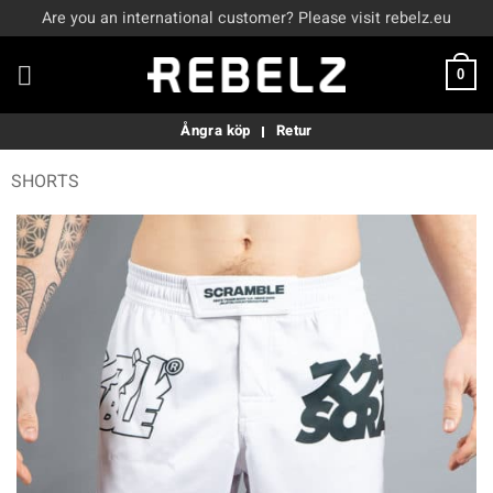
Skip
Are you an international customer? Please visit rebelz.eu
to
content
0
Ångra köp
Retur
SHORTS