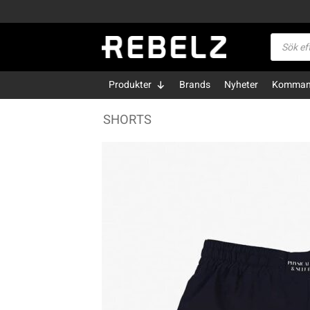
Skip
to
Produktsö
content
Produkter
Brands
Nyheter
Kommand
SHORTS