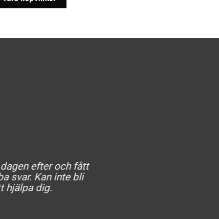
 dagen efter och fått
He
a svar. Kan inte bli
t hjälpa dig.