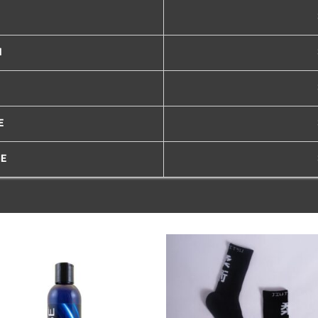
M
E
GE