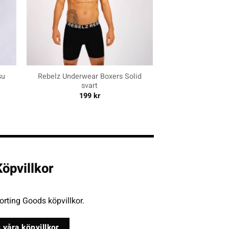
+
su
Rebelz Underwear Boxers Solid
svart
199
kr
öpvillkor
rting Goods köpvillkor.
 våra köpvillkor