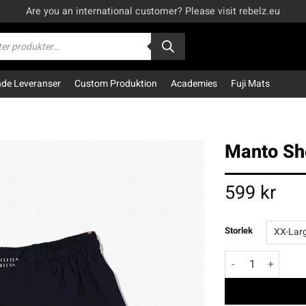
Are you an international customer? Please visit rebelz.eu
kning
e Leveranser
Custom Produktion
Academies
Fuji Mats
Manto Sho
599
kr
Storlek
Manto Shorts Wil