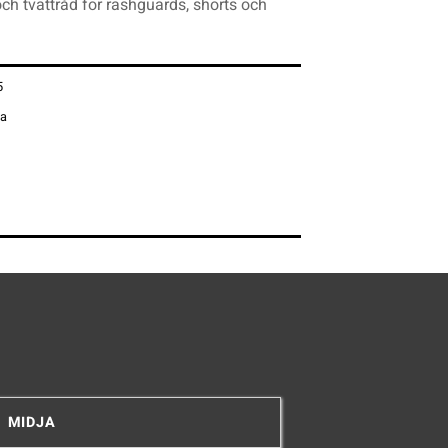
och tvättråd för rashguards, shorts och
5
na
MIDJA