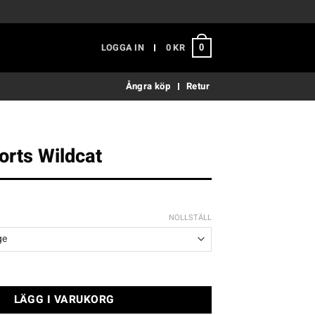
LOGGA IN
0
KR
0
Ångra köp
Retur
rts Wildcat
NOLLSTÄLL
dcat mängd
LÄGG I VARUKORG