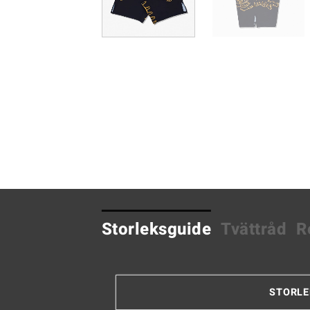
Storleksguide
Tvättråd
R
STORLE