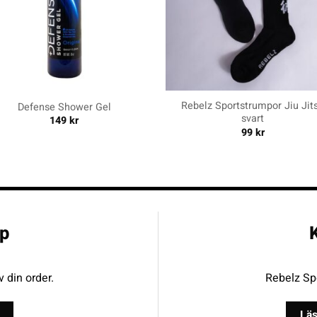
+
Rebelz Sportstrumpor Jiu Jit
Defense Shower Gel
svart
149
kr
99
kr
p
K
v din order.
Rebelz Spo
Läs