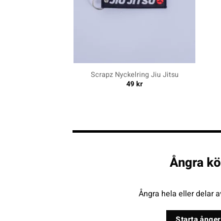
+
+
Scrapz Nyckelring Jiu Jitsu
49
kr
Ångra kö
Ångra hela eller delar a
Starta ånger