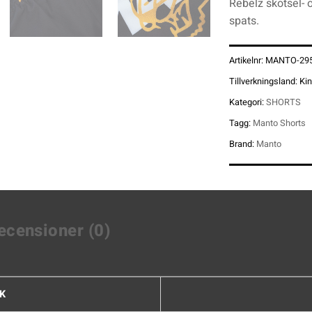
Rebelz skötsel- 
spats.
Artikelnr:
MANTO-29
Tillverkningsland:
Ki
Kategori:
SHORTS
Tagg:
Manto Shorts
Brand:
Manto
ecensioner (0)
K