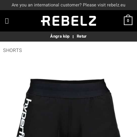
Skip
Are you an international customer? Please visit rebelz.eu
to
content
0
Ångra köp
Retur
SHORTS