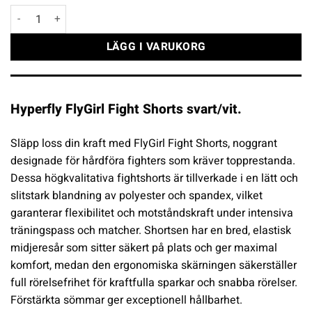
Hyperfly FlyGirl Fight Shorts svart/vit mängd
LÄGG I VARUKORG
Hyperfly FlyGirl Fight Shorts svart/vit.
Släpp loss din kraft med FlyGirl Fight Shorts, noggrant
designade för hårdföra fighters som kräver topprestanda.
Dessa högkvalitativa fightshorts är tillverkade i en lätt och
slitstark blandning av polyester och spandex, vilket
garanterar flexibilitet och motståndskraft under intensiva
träningspass och matcher. Shortsen har en bred, elastisk
midjeresår som sitter säkert på plats och ger maximal
komfort, medan den ergonomiska skärningen säkerställer
full rörelsefrihet för kraftfulla sparkar och snabba rörelser.
Förstärkta sömmar ger exceptionell hållbarhet.