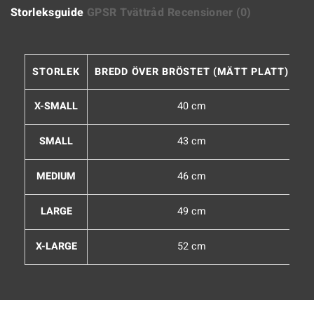
Storleksguide
GPSR
Tvättråd
Recensioner (0)
STORLEK
BREDD ÖVER BRÖSTET (MÄTT PLATT)
F
X-SMALL
40 cm
SMALL
43 cm
MEDIUM
46 cm
LARGE
49 cm
X-LARGE
52 cm