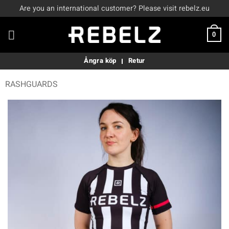
Skip
Are you an international customer? Please visit rebelz.eu
to
content
0
Ångra köp
Retur
RASHGUARDS