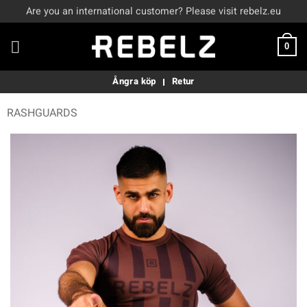
Skip
Are you an international customer? Please visit rebelz.eu
to
content
0
Ångra köp
Retur
RASHGUARDS