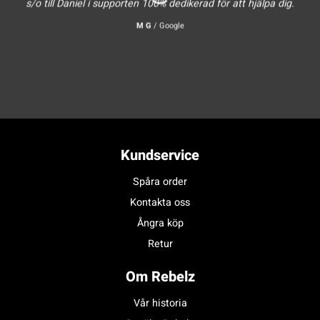
s/o till Daniel i supporten 100% dedikerad för att hjälpa dig.
M G
/
Google
Kundservice
Spåra order
Kontakta oss
Ångra köp
Retur
Om Rebelz
Vår historia