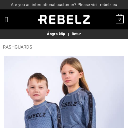
Skip
Are you an international customer? Please visit rebelz.eu
to
content
0
Ångra köp
Retur
RASHGUARDS