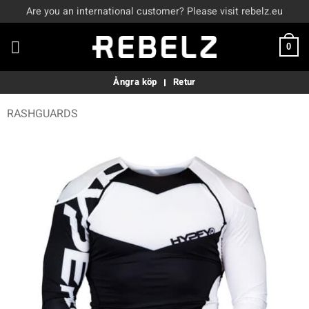
Skip
Are you an international customer? Please visit rebelz.eu
to
content
0
Ångra köp
Retur
RASHGUARDS