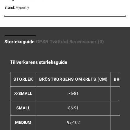
Brand:
Hyperfly
Storleksguide
GPSR
Tvättråd
Recensioner (0)
Tillverkarens storleksguide
STORLEK
BRÖSTKORGENS OMKRETS (CM)
BRÖST
X-SMALL
76-81
SMALL
86-91
MEDIUM
97-102