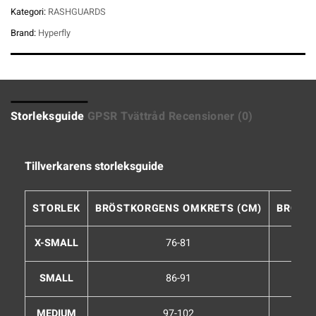
Kategori:
RASHGUARDS
Brand:
Hyperfly
Storleksguide
GPSR
Tvättråd
Recensioner (0)
Tillverkarens storleksguide
STORLEK
BRÖSTKORGENS OMKRETS (CM)
BRÖST
X-SMALL
76-81
SMALL
86-91
MEDIUM
97-102