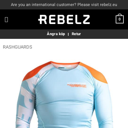
Skip
Are you an international customer? Please visit rebelz.eu
to
content
0
Ångra köp
Retur
RASHGUARDS