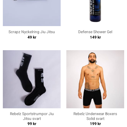
Scrapz Nyckelring Jiu Jitsu
Defense Shower Gel
49
kr
149
kr
Rebelz Sportstrumpor Jiu
Rebelz Underwear Boxers
Jitsu svart
Solid svart
99
kr
199
kr