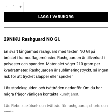
29NIKU Rashguard NO GI mängd
LÄGG I VARUKORG
29NIKU Rashguard NO GI.
En svart långärmad rashguard med texten NO GI på
bröstet i kamouflagemönster. Rashguarden är tillverkad i
polyester och spandex. Materialet väger 210 gram per
kvadratmeter.
Rashguarden är sublimeringstryckt, så ingen
risk för att trycket släpper eller spricker.
Läs storleksguiden och tvättråden nedanför. Om du har
några frågor vänligen kontakta
kundtjänst
.
Läs Rebelz skötsel- och tvättråd för rashguards, shorts och
spats.