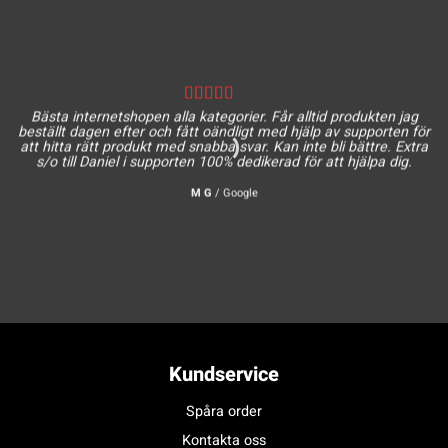
Bästa internetshopen alla kategorier. Får alltid produkten jag
beställt dagen efter och fått oändligt med hjälp av supporten för
att hitta rätt produkt med snabba svar. Kan inte bli bättre. Extra
s/o till Daniel i supporten 100% dedikerad för att hjälpa dig.
M G
/
Google
Kundservice
Spåra order
Kontakta oss