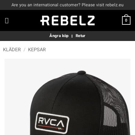
Skip
Are you an international customer? Please visit rebelz.eu
to
content
0
Ångra köp
Retur
KLÄDER
/
KEPSAR