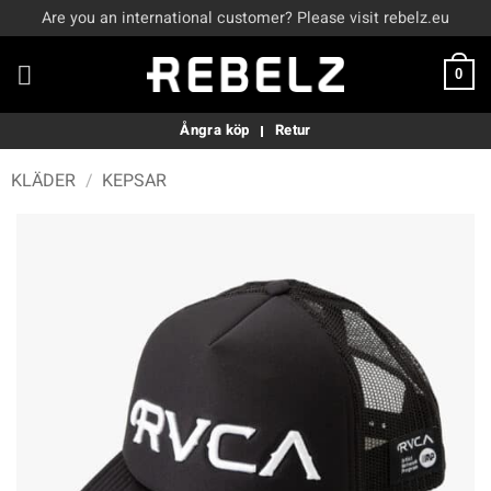
Skip
Are you an international customer? Please visit rebelz.eu
to
content
0
Ångra köp
Retur
KLÄDER
/
KEPSAR