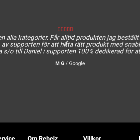
 alla kategorier. Får alltid produkten jag beställt
av supporten för att hitta rätt produkt med snabb
a s/o till Daniel i supporten 100% dedikerad för at
M G
/
Google
rvice
Om Rebelz
Villkor