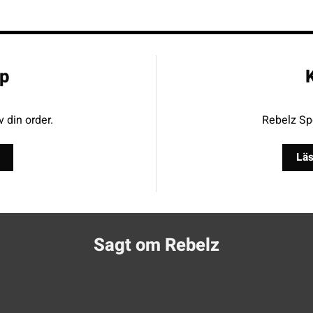
p
K
v din order.
Rebelz Spo
Läs
Sagt om Rebelz