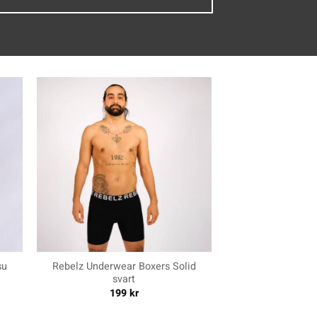
+
su
Rebelz Underwear Boxers Solid
svart
199
kr