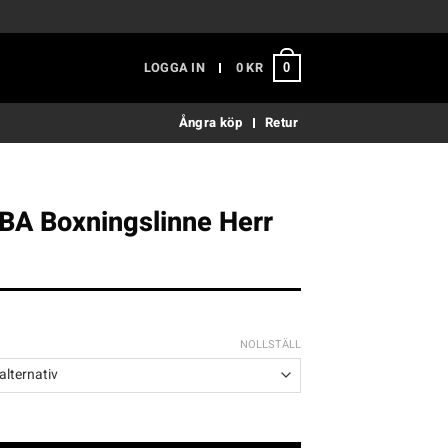
LOGGA IN
0
KR
0
Ångra köp
Retur
BA Boxningslinne Herr
NOLLSTÄLL
ngslinne Herr röd mängd