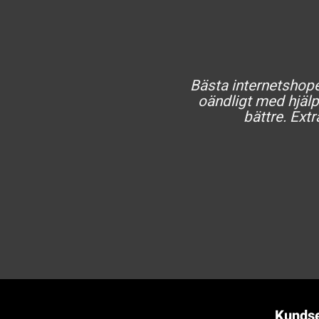
Bästa internetshopen
oändligt med hjälp 
bättre. Extr
Kundse