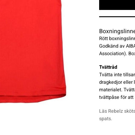
Boxningslinne
Rött boxningslinn
Godkänd av AIBA 
Association). Box
Tvättråd
Tvätta inte till
dragkedjor eller 
materialet. Tvätt
tvättpåse för att
Läs Rebelz sköts
spats.