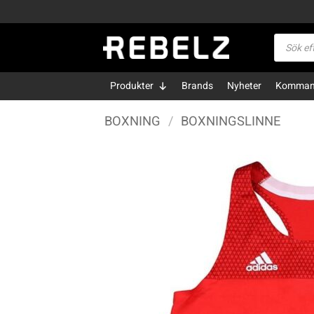
Skip
to
Produktsö
content
Produkter
Brands
Nyheter
Kommand
BOXNING
/
BOXNINGSLINNE