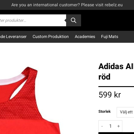
Are you an international customer? Please visit rebelz.eu
kning
e Leveranser
Custom Produktion
Academies
Fuji Mats
Adidas AI
röd
599
kr
Storlek
Adidas AIBA Boxni