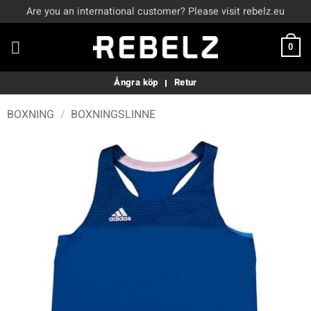
Skip
Are you an international customer? Please visit rebelz.eu
to
content
0
Ångra köp
Retur
BOXNING
/
BOXNINGSLINNE