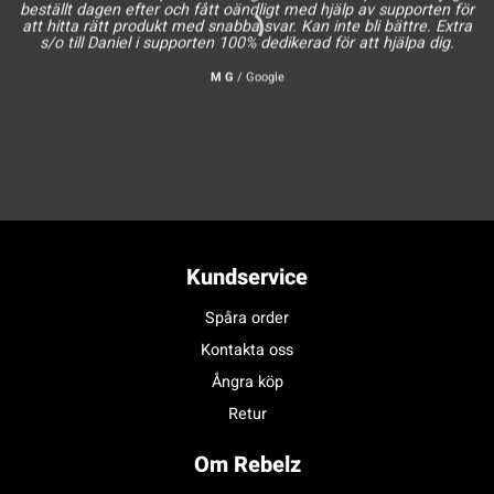
beställt dagen efter och fått oändligt med hjälp av supporten för
att hitta rätt produkt med snabba svar. Kan inte bli bättre. Extra
s/o till Daniel i supporten 100% dedikerad för att hjälpa dig.
M G
/
Google
Kundservice
Spåra order
Kontakta oss
Ångra köp
Retur
Om Rebelz