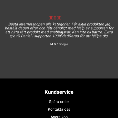
Bästa internetshopen alla kategorier. Får alltid produkten jag
beställt dagen efter och fått oändligt med hjälp av supporten för
att hitta rätt produkt med snabba svar. Kan inte bli bättre. Extra
s/o till Daniel i supporten 100% dedikerad för att hjälpa dig.
M G
/
Google
Kundservice
Spåra order
Kontakta oss
Ångra köp