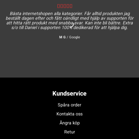
Bästa internetshopen alla kategorier. Får alltid produkten jag
beställt dagen efter och fått oändligt med hjälp av supporten för
att hitta rätt produkt med snabba svar. Kan inte bli bättre. Extra
s/o till Daniel i supporten 100% dedikerad för att hjälpa dig.
M G
/
Google
Kundservice
Spåra order
Kontakta oss
Ångra köp
Retur