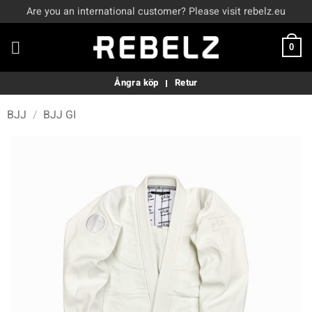
Skip
Are you an international customer? Please visit rebelz.eu
to
content
0
Ångra köp
Retur
BJJ
/
BJJ GI