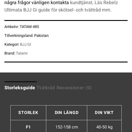
några frågor vänligen kontakta
kundtjänst
.
Läs Rebelz
Ultimata BJJ Gi guide för skötsel- och tvättråd mm.
Artikelnr:
TATAM-485
Tillverkningsland:
Pakistan
Kategori:
BJJ GI
Brand:
Tatami
Storleksguide
Tvättråd
Recensioner (0)
STORLEK
DIN LÄNGD
DIN VIKT
F1
152-158 cm
40-50 kg