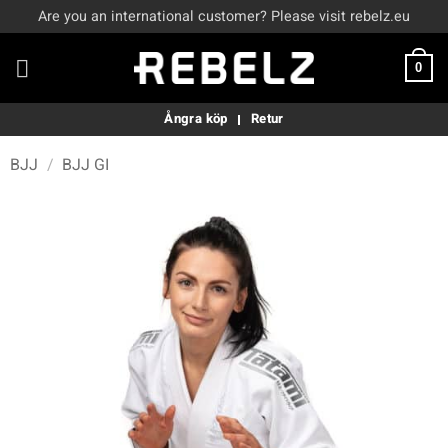
Skip
Are you an international customer? Please visit rebelz.eu
to
content
0
Ångra köp
Retur
BJJ
/
BJJ GI