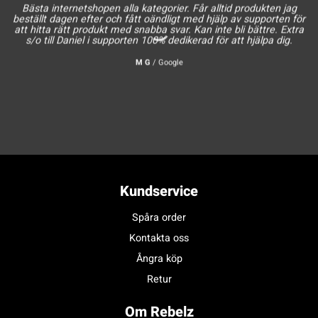
Bästa internetshopen alla kategorier. Får alltid produkten jag
beställt dagen efter och fått oändligt med hjälp av supporten för
att hitta rätt produkt med snabba svar. Kan inte bli bättre. Extra
s/o till Daniel i supporten 100% dedikerad för att hjälpa dig.
M G
/
Google
Kundservice
Spåra order
Kontakta oss
Ångra köp
Retur
Om Rebelz