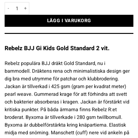
Rebelz BJJ Gi Kids Gold Standard 2 vit mängd
LÄGG I VARUKORG
Rebelz BJJ Gi Kids Gold Standard 2 vit.
Rebelz populära BJJ dräkt Gold Standard, nu i
barnmodell. Dräktens rena och minimalistiska design ger
dig bra med utrymme för patchar och klubbrodering.
Jackan är tillverkad i 425 gsm (gram per kvadrat meter)
pearl weave. Gummerad krage för att förhindra att svett
och bakterier absorberas i kragen. Jackan är förstärkt vid
kritiska punkter. På båda ärmarna finns Rebelz R:et
broderat. Byxorna är tillverkade i 280 gsm twillbomull.
Byxorna är dubbelförstärkta kring knäpartierna. Elastisk
midja med snörning. Manschett (cuff) nere vid ankeln på