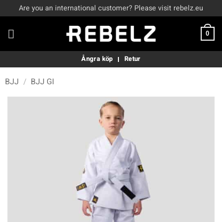
Skip
Are you an international customer? Please visit rebelz.eu
to
content
0
Ångra köp
Retur
BJJ
/
BJJ GI