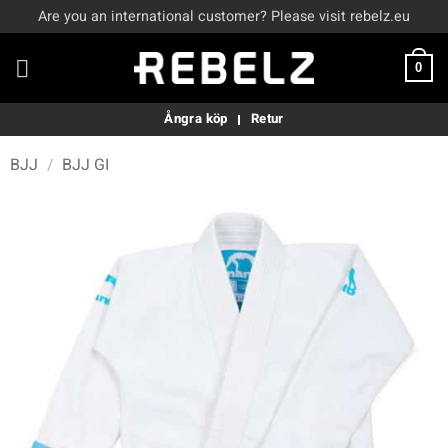
Skip
Are you an international customer? Please visit rebelz.eu
to
content
0
Ångra köp
Retur
BJJ
/
BJJ GI