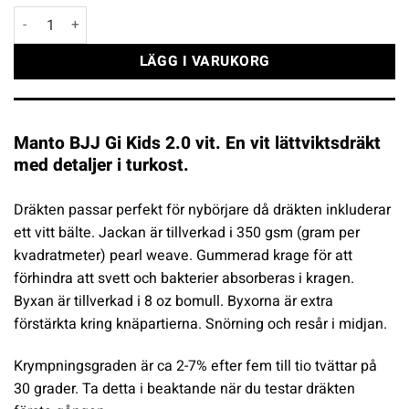
Manto BJJ Gi Kids 2.0 vit mängd
LÄGG I VARUKORG
Manto BJJ Gi Kids 2.0 vit. En vit lättviktsdräkt
med detaljer i turkost.
Dräkten passar perfekt för nybörjare då dräkten inkluderar
ett vitt bälte. Jackan är tillverkad i 350 gsm (gram per
kvadratmeter) pearl weave. Gummerad krage för att
förhindra att svett och bakterier absorberas i kragen.
Byxan är tillverkad i 8 oz bomull. Byxorna är extra
förstärkta kring knäpartierna. Snörning och resår i midjan.
Krympningsgraden är ca 2-7% efter fem till tio tvättar på
30 grader. Ta detta i beaktande när du testar dräkten