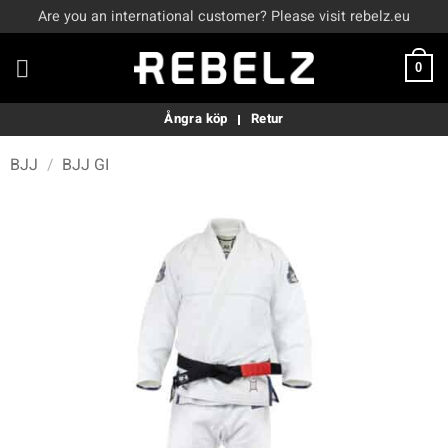
Skip
Are you an international customer? Please visit rebelz.eu
to
content
0
Ångra köp
Retur
BJJ
/
BJJ GI