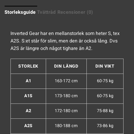
Storleksguide
Tvättråd
Recensioner (0)
Inverted Gear har en mellanstorlek som heter S, tex
A2S. S:et står för slim, men den är också lång. Dvs
A2S är längre och något tighare än A2.
STORLEK
DIN LÄNGD
DIN VIKT
A1
163-172 cm
60-75 kg
A1S
173-180 cm
60-75 kg
A2
172-180 cm
75-88 kg
A2S
180-188 cm
73-86 kg