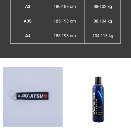
A3
180-188 cm
88-102 kg
A3S
185-193 cm
88-104 kg
A4
185-193 cm
104-113 kg