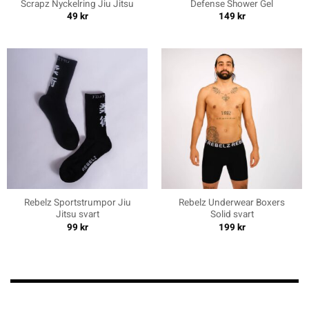
Scrapz Nyckelring Jiu Jitsu
Defense Shower Gel
49
kr
149
kr
Rebelz Sportstrumpor Jiu
Rebelz Underwear Boxers
Jitsu svart
Solid svart
99
kr
199
kr