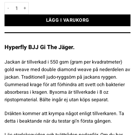
Hyperfly BJJ Gi The Jäger mängd
LÄGG I VARUKORG
Hyperfly BJJ Gi The Jäger.
Jackan är tillverkad i 550 gsm (gram per kvadratmeter)
gold weave med double diamond weave på nederdelen av
jackan. Traditionell judo-ryggsöm på jackans ryggen.
Gummerad krage för att förhindra att svett och bakterier
absorberas i kragen. Byxorna är tillverkade i 8 oz
ripstopmaterial. Bälte ingår ej utan köps separat.
Dräkten kommer att krympa något enligt tillverkaren. Ta
detta i beaktande när du testar gi’n första gången.
Läs storleksguiden och tvättråden nedanför. Om du har