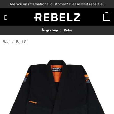
Skip
Are you an international customer? Please visit rebelz.eu
to
content
0
Ångra köp
Retur
BJJ
/
BJJ GI