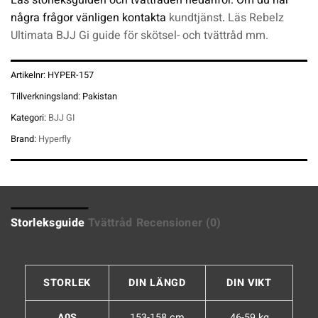
några frågor vänligen kontakta
kundtjänst
.
Läs Rebelz
Ultimata BJJ Gi guide för skötsel- och tvättråd mm.
Artikelnr:
HYPER-157
Tillverkningsland:
Pakistan
Kategori:
BJJ GI
Brand:
Hyperfly
Storleksguide
Tvättråd
Recensioner (0)
STORLEK
DIN LÄNGD
DIN VIKT
A0S
153-158 cm
46-59 kg