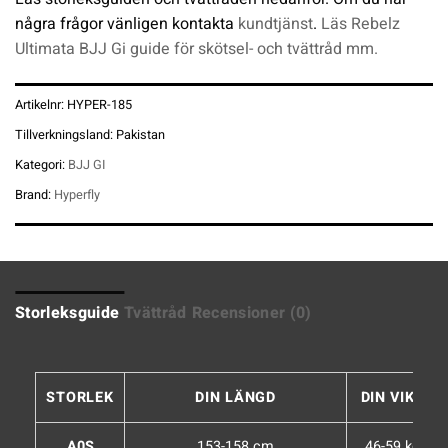
några frågor vänligen kontakta
kundtjänst
.
Läs Rebelz
Ultimata BJJ Gi guide för skötsel- och tvättråd mm.
Artikelnr:
HYPER-185
Tillverkningsland:
Pakistan
Kategori:
BJJ GI
Brand:
Hyperfly
Storleksguide
Tvättråd
Recensioner (0)
STORLEK
DIN LÄNGD
DIN VIKT
A0S
153-158 cm
46-59 kg