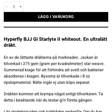
Hyperfly BJJ Gi Starlyte II whiteout mängd
LÄGG I VARUKORG
Hyperfly BJJ Gi Starlyte II whiteout. En ultralätt
dräkt.
En av de lättaste dräkterna på marknaden. Jackan är
tillverkad i 275 gsm (gram per kvadratmeter) star weave.
Gummerad krage för att förhindra att svett och bakterier
absorberas i kragen. Byxorna är tillverkade i 8 oz
ripstopmaterial. Bälte ingår ej utan köps separat.
Dräkten kommer att krympa något enligt tillverkaren. Ta
detta i beaktande när du testar gi’n första gången.
Läs storleksguiden och tvättråden nedanför. Om du har