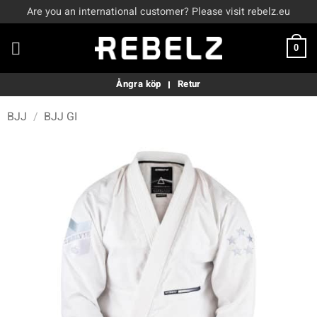
Skip
Are you an international customer? Please visit rebelz.eu
to
content
0
Ångra köp
Retur
BJJ
/
BJJ GI