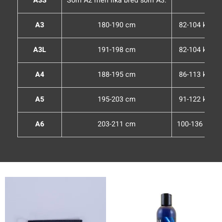
A3S
Som A2 men lika bred som A3.
A3
180-190 cm
82-104 kg
A3L
191-198 cm
82-104 kg
A4
188-195 cm
86-113 kg
A5
195-203 cm
91-122 kg
A6
203-211 cm
100-136 kg