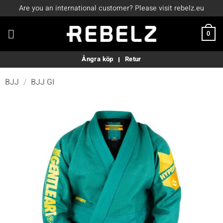
Skip
Are you an international customer? Please visit rebelz.eu
to
content
0
Ångra köp
Retur
BJJ
/
BJJ GI