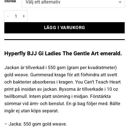
Storlek
Hyperfly BJJ Gi Ladies The Gentle Art emerald mängd
LÄGG I VARUKORG
Hyperfly BJJ Gi Ladies The Gentle Art emerald.
Jackan är tillverkad i 550 gsm (gram per kvadratmeter)
gold weave. Gummerad krage för att förhindra att svett
och bakterier absorberas i kragen. You Can’t Teach Heart
print på insidan av jackan. Byxorna är tillverkade i 10 oz
twillbomull. Intern platt snörning i midjan. Förstärkta
sömmar vid ärm- och benslut. En gi bag följer med. Bälte
ingår ej utan köps separat.
– Jacka: 550 gsm gold weave.