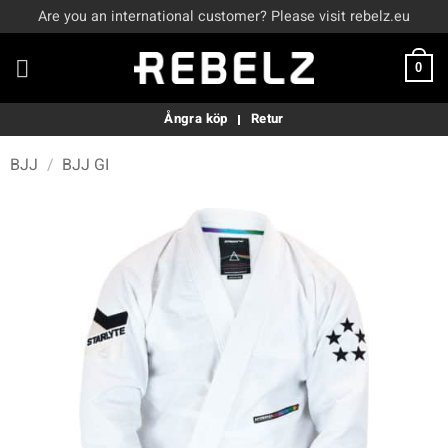
Skip
Are you an international customer? Please visit rebelz.eu
to
content
0
Ångra köp
Retur
BJJ
/
BJJ GI