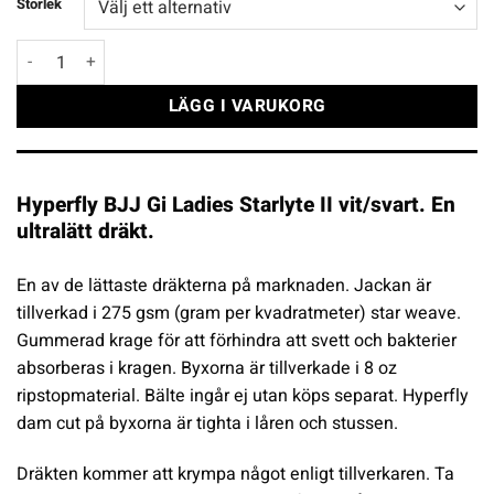
Storlek
Hyperfly BJJ Gi Ladies Starlyte II vit/svart mängd
LÄGG I VARUKORG
Hyperfly BJJ Gi Ladies Starlyte II vit/svart. En
ultralätt dräkt.
En av de lättaste dräkterna på marknaden. Jackan är
tillverkad i 275 gsm (gram per kvadratmeter) star weave.
Gummerad krage för att förhindra att svett och bakterier
absorberas i kragen. Byxorna är tillverkade i 8 oz
ripstopmaterial. Bälte ingår ej utan köps separat. Hyperfly
dam cut på byxorna är tighta i låren och stussen.
Dräkten kommer att krympa något enligt tillverkaren. Ta