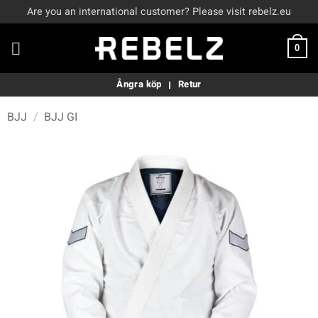
Skip
Are you an international customer? Please visit rebelz.eu
to
content
0
Ångra köp
Retur
BJJ
/
BJJ GI