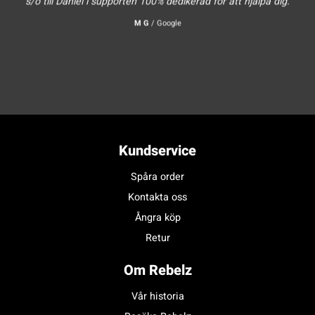
s/o till Daniel i supporten 100% dedikerad för att hjälpa dig.
M G
/
Google
Kundservice
Spåra order
Kontakta oss
Ångra köp
Retur
Om Rebelz
Vår historia