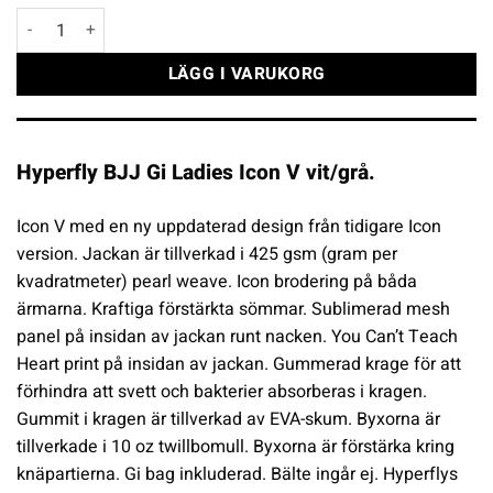
Hyperfly BJJ Gi Ladies Icon V vit/grå mängd
LÄGG I VARUKORG
Hyperfly BJJ Gi Ladies Icon V vit/grå.
Icon V med en ny uppdaterad design från tidigare Icon
version. Jackan är tillverkad i 425 gsm (gram per
kvadratmeter) pearl weave. Icon brodering på båda
ärmarna. Kraftiga förstärkta sömmar. Sublimerad mesh
panel på insidan av jackan runt nacken. You Can’t Teach
Heart print på insidan av jackan. Gummerad krage för att
förhindra att svett och bakterier absorberas i kragen.
Gummit i kragen är tillverkad av EVA-skum. Byxorna är
tillverkade i 10 oz twillbomull. Byxorna är förstärka kring
knäpartierna. Gi bag inkluderad. Bälte ingår ej. Hyperflys