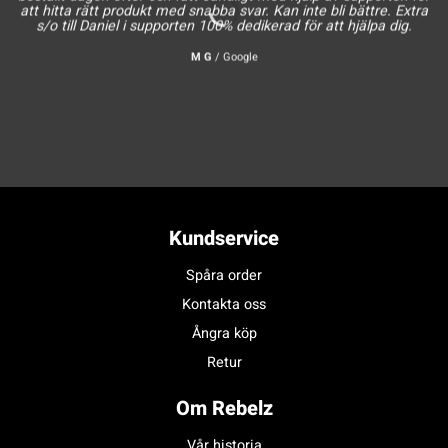
att hitta rätt produkt med snabba svar. Kan inte bli bättre. Extra
s/o till Daniel i supporten 100% dedikerad för att hjälpa dig.
M G
/
Google
Kundservice
Spåra order
Kontakta oss
Ångra köp
Retur
Om Rebelz
Vår historia