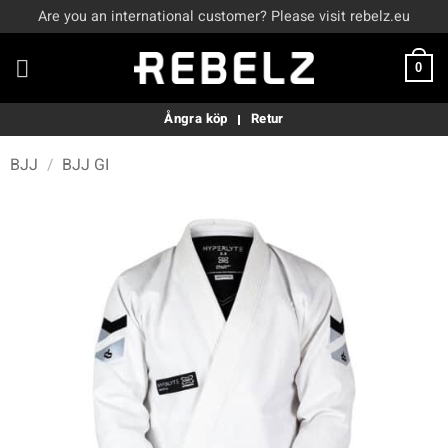
Skip
Are you an international customer? Please visit rebelz.eu
to
content
0
Ångra köp
Retur
BJJ
/
BJJ GI