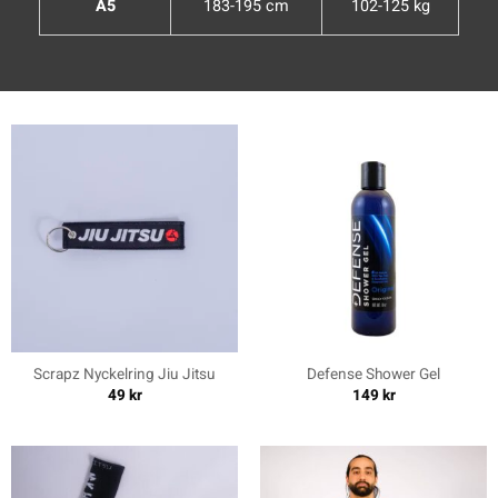
A5
183-195 cm
102-125 kg
Scrapz Nyckelring Jiu Jitsu
Defense Shower Gel
49
kr
149
kr