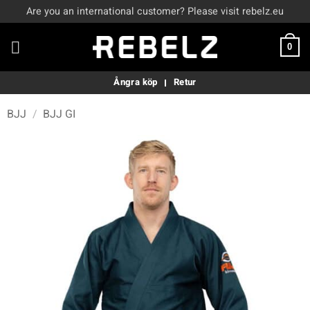
Skip
Are you an international customer? Please visit rebelz.eu
to
content
0
Ångra köp
Retur
BJJ
/
BJJ GI