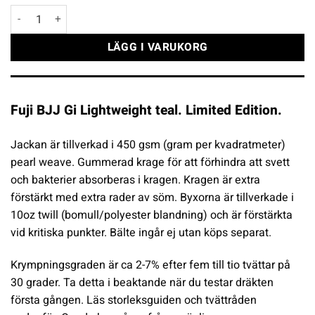
Fuji BJJ Gi Lightweight teal mängd
LÄGG I VARUKORG
Fuji BJJ Gi Lightweight teal. Limited Edition.
Jackan är tillverkad i 450 gsm (gram per kvadratmeter)
pearl weave. Gummerad krage för att förhindra att svett
och bakterier absorberas i kragen. Kragen är extra
förstärkt med extra rader av söm. Byxorna är tillverkade i
10oz twill (bomull/polyester blandning) och är förstärkta
vid kritiska punkter. Bälte ingår ej utan köps separat.
Krympningsgraden är ca 2-7% efter fem till tio tvättar på
30 grader. Ta detta i beaktande när du testar dräkten
första gången. Läs storleksguiden och tvättråden