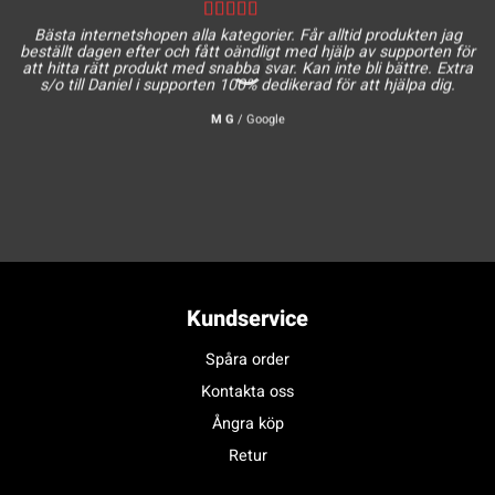
Bästa internetshopen alla kategorier. Får alltid produkten jag
beställt dagen efter och fått oändligt med hjälp av supporten för
att hitta rätt produkt med snabba svar. Kan inte bli bättre. Extra
s/o till Daniel i supporten 100% dedikerad för att hjälpa dig.
M G
/
Google
Kundservice
Spåra order
Kontakta oss
Ångra köp
Retur