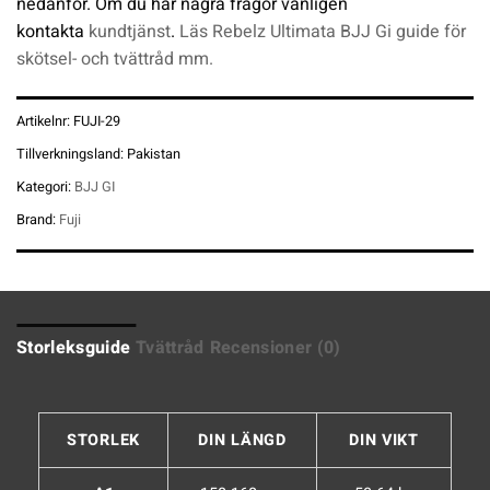
nedanför. Om du har några frågor vänligen
kontakta
kundtjänst
.
Läs Rebelz Ultimata BJJ Gi guide för
skötsel- och tvättråd mm.
Artikelnr:
FUJI-29
Tillverkningsland:
Pakistan
Kategori:
BJJ GI
Brand:
Fuji
Storleksguide
Tvättråd
Recensioner (0)
STORLEK
DIN LÄNGD
DIN VIKT