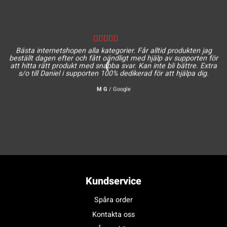
Bästa internetshopen alla kategorier. Får alltid produkten jag
beställt dagen efter och fått oändligt med hjälp av supporten för
att hitta rätt produkt med snabba svar. Kan inte bli bättre. Extra
s/o till Daniel i supporten 100% dedikerad för att hjälpa dig.
M G
/
Google
Kundservice
Spåra order
Kontakta oss