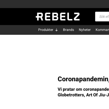
Skip
to
Produktsö
content
Produkter
Brands
Nyheter
Kommand
Coronapandemin,
Vi pratar om coronapandem
Globetrotters, Art Of Jiu-