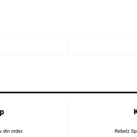
p
K
v din order.
Rebelz Spo