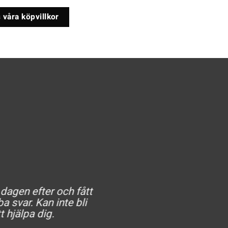
 våra köpvillkor
 dagen efter och fått
He
a svar. Kan inte bli
t hjälpa dig.