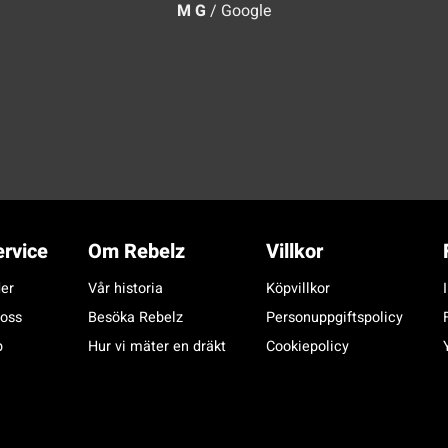
M G
/
Google
rvice
Om Rebelz
Villkor
er
Vår historia
Köpvillkor
 oss
Besöka Rebelz
Personuppgiftspolicy
p
Hur vi mäter en dräkt
Cookiepolicy