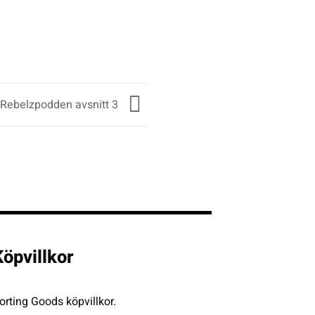
Rebelzpodden avsnitt 3
öpvillkor
rting Goods köpvillkor.