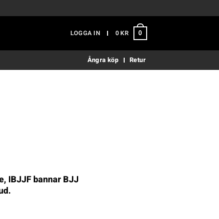
LOGGA IN
0
KR
0
Ångra köp
Retur
ge, IBJJF bannar BJJ
ud.