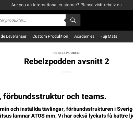
Are you an international customer? Please visit rebelz.eu
kning
e Leveranser
Custom Produktion
Academies
Fuji Mats
REBELZPODDEN
Rebelzpodden avsnitt 2
 förbundsstruktur och teams.
in och inställda tävlingar, förbundsstrukturen i Sveri
Jitsus lämnar ATOS mm. Vi har också lyckats få bättre lj