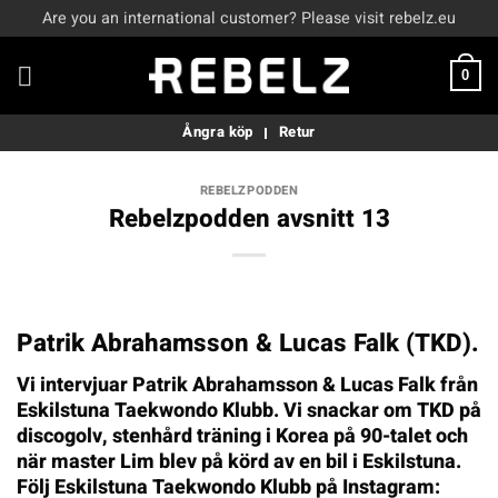
Skip
Are you an international customer? Please visit rebelz.eu
to
content
0
Ångra köp
Retur
REBELZPODDEN
Rebelzpodden avsnitt 13
Patrik Abrahamsson & Lucas Falk (TKD).
Vi intervjuar Patrik Abrahamsson & Lucas Falk från
Eskilstuna Taekwondo Klubb. Vi snackar om TKD på
discogolv, stenhård träning i Korea på 90-talet och
när master Lim blev på körd av en bil i Eskilstuna.
Följ Eskilstuna Taekwondo Klubb på Instagram: