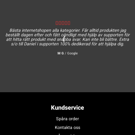
Bästa internetshopen alla kategorier. Får alltid produkten jag
beställt dagen efter och fått oändligt med hjälp av supporten för
att hitta rätt produkt med snabba svar. Kan inte bli bättre. Extra
s/o till Daniel i supporten 100% dedikerad för att hjälpa dig.
M G
/
Google
Kundservice
Spåra order
Kontakta oss