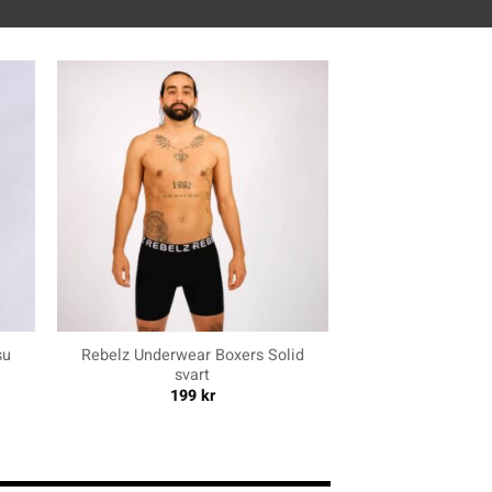
+
su
Rebelz Underwear Boxers Solid
svart
199
kr