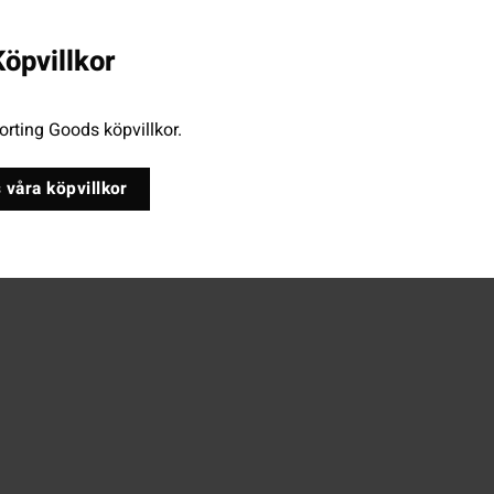
öpvillkor
rting Goods köpvillkor.
 våra köpvillkor