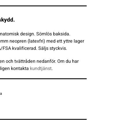
skydd.
atomisk design. Sömlös baksida.
 mm neopren (latexfri) med ett yttre lager
/FSA kvalificerad. Säljs styckvis.
en och tvättråden nedanför. Om du har
ligen kontakta
kundtjänst
.
na