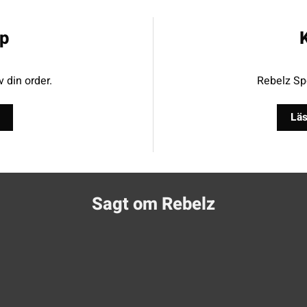
p
K
v din order.
Rebelz Spo
Läs
Sagt om Rebelz