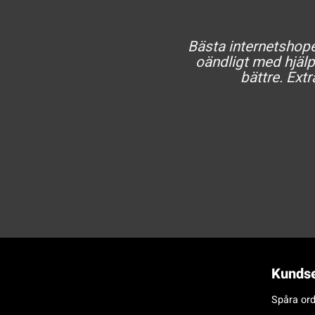
Bästa internetshopen
oändligt med hjälp 
bättre. Extr
Kundse
Spåra ord