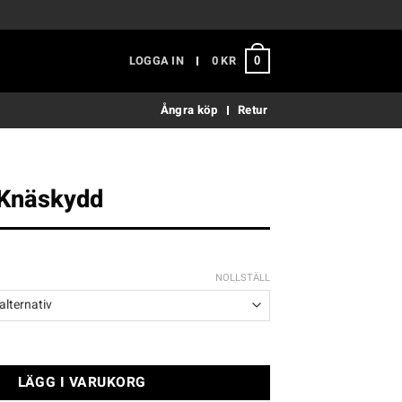
LOGGA IN
0
KR
0
Ångra köp
Retur
Knäskydd
NOLLSTÄLL
d mängd
LÄGG I VARUKORG