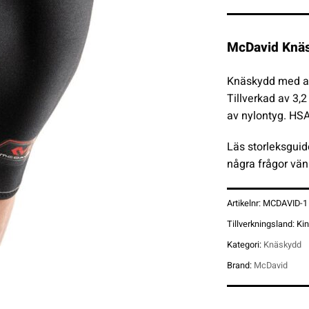
McDavid Knä
Knäskydd med an
Tillverkad av 3,2
av nylontyg. HSA
Läs storleksguid
några frågor vän
Artikelnr:
MCDAVID-1
Tillverkningsland:
Ki
Kategori:
Knäskydd
Brand:
McDavid