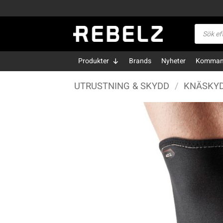
Skip
to
Produktsö
content
Produkter
Brands
Nyheter
Kommand
UTRUSTNING & SKYDD
/
KNÄSKY