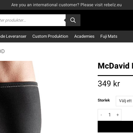
Are you an international customer? Please visit rebelz.eu
kning
e Leveranser
Custom Produktion
Academies
Fuji Mats
DD
McDavid 
349
kr
Storlek
McDavid Knäskyd