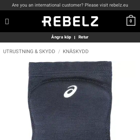
Skip
Are you an international customer? Please visit rebelz.eu
to
content
0
Ångra köp
Retur
UTRUSTNING & SKYDD
/
KNÄSKYDD