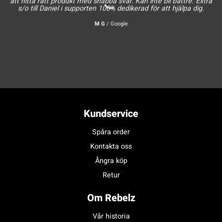
att hitta rätt produkt med snabba svar. Kan inte bli bättre. Extra
s/o till Daniel i supporten 100% dedikerad för att hjälpa dig.
M G
/
Google
Kundservice
Spåra order
Kontakta oss
Ångra köp
Retur
Om Rebelz
Vår historia