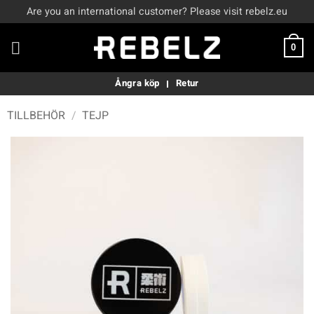
Skip
Are you an international customer? Please visit rebelz.eu
to
content
0
Ångra köp
Retur
TILLBEHÖR
/
TEJP