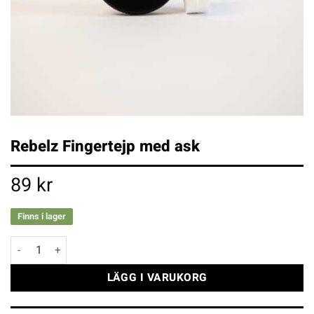
Rebelz Fingertejp med ask
89
kr
Finns i lager
Rebelz Fingertejp med ask mängd
LÄGG I VARUKORG