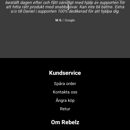
beställt dagen efter och fått oändligt med hjälp av supporten för
att hitta rätt produkt med snabba svar. Kan inte bli bättre. Extra
s/o till Daniel i supporten 100% dedikerad för att hjälpa dig.
M G
/
Google
Kundservice
Spåra order
Kontakta oss
Ångra köp
Retur
Om Rebelz